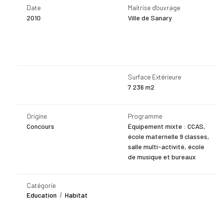
Date
Maitrise d'ouvrage
2010
Ville de Sanary
Surface Extérieure
7 236 m2
Origine
Programme
Concours
Équipement mixte : CCAS,
école maternelle 9 classes,
salle multi-activité, école
de musique et bureaux
Catégorie
Education
Habitat