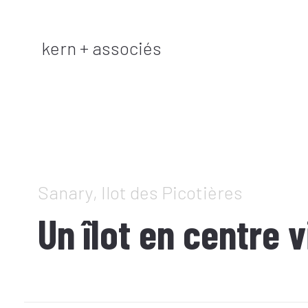
kern + associés
Sanary, Ilot des Picotières
Un îlot en centre v