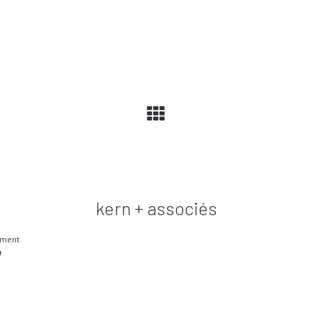
kern + associés
lement
9
.