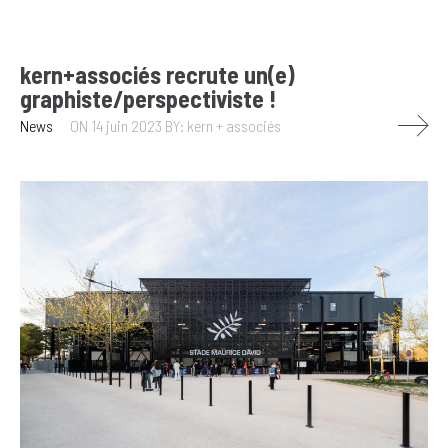
kern+associés recrute un(e)
graphiste/perspectiviste !
News
ON 14 juin 2023
BY: kern + associés